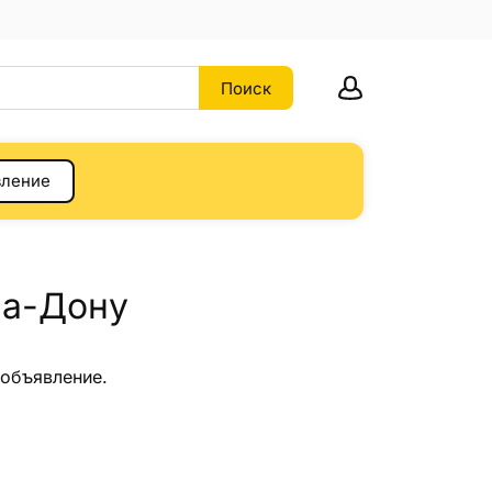
вление
на-Дону
 объявление.