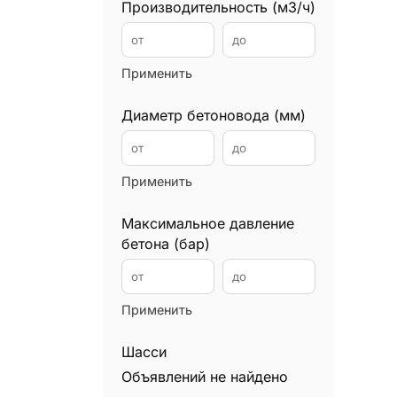
Телескопические погрузчики
Производительность (м3/ч)
0
Трактора
0
Трубоукладчики
0
Применить
Диаметр бетоновода (мм)
Применить
Максимальное давление
бетона (бар)
Применить
Шасси
Объявлений не найдено