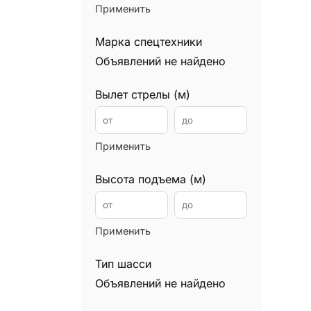
Применить
Илососы
0
Каналопромывочные машины
0
Марка спецтехники
Автокраны
0
Объявлений не найдено
Манипуляторы
0
Вылет стрелы (м)
Мини экскаваторы
0
Минипогрузчики
0
Мусоровозы
0
Применить
Подъемники
0
Высота подъема (м)
Уборочные машины
0
Вилочные погрузчики
0
Ричтраки
Применить
0
Самосвалы
0
Тип шасси
Снегоуборочная техника
0
Объявлений не найдено
Сваебойные установки
0