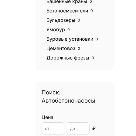
Башенные краны
0
Бетоносмесители
0
Бульдозеры
0
Ямобур
0
Буровые установки
0
Цементовоз
0
Дорожные фрезы
0
Катки дорожные
0
Экскаваторы
0
Экскаваторы погрузчики
0
Поиск:
Эвакуаторы
0
Автобетононасосы
Фронтальные погрузчики
0
Грейдеры
0
Цена
Грейферные погрузчики
0
₽
Гудронаторы
0