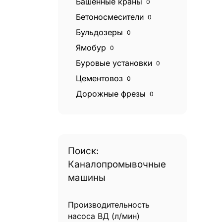
Башенные краны
0
Бетоносмесители
0
Бульдозеры
0
Ямобур
0
Буровые установки
0
Цементовоз
0
Дорожные фрезы
0
Катки дорожные
0
Экскаваторы
0
Экскаваторы погрузчики
0
Поиск:
Эвакуаторы
0
Каналопромывочные
Фронтальные погрузчики
0
машины
Грейдеры
0
Грейферные погрузчики
0
Производительность
насоса ВД (л/мин)
Гудронаторы
0