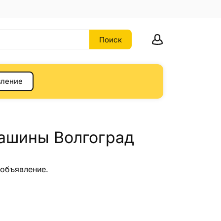
вление
ашины Волгоград
 объявление.