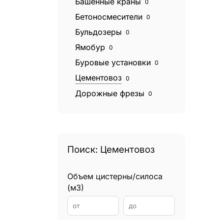
Башенные краны
0
Бетоносмесители
0
Бульдозеры
0
Ямобур
0
Буровые установки
0
Цементовоз
0
Дорожные фрезы
0
Катки дорожные
0
Экскаваторы
0
Экскаваторы погрузчики
0
Поиск: Цементовоз
Эвакуаторы
0
Фронтальные погрузчики
0
Объем цистерны/силоса
Грейдеры
0
(м3)
Грейферные погрузчики
0
Гудронаторы
0