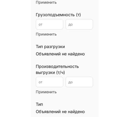
Применить
Илососы
0
Каналопромывочные машины
0
Грузоподъемность (т)
Автокраны
0
Манипуляторы
0
Применить
Мини экскаваторы
0
Минипогрузчики
Тип разгрузки
0
Объявлений не найдено
Мусоровозы
0
Подъемники
0
Производительность
Уборочные машины
0
выгрузки (т/ч)
Вилочные погрузчики
0
Ричтраки
0
Применить
Самосвалы
0
Снегоуборочная техника
0
Тип
Сваебойные установки
Объявлений не найдено
0