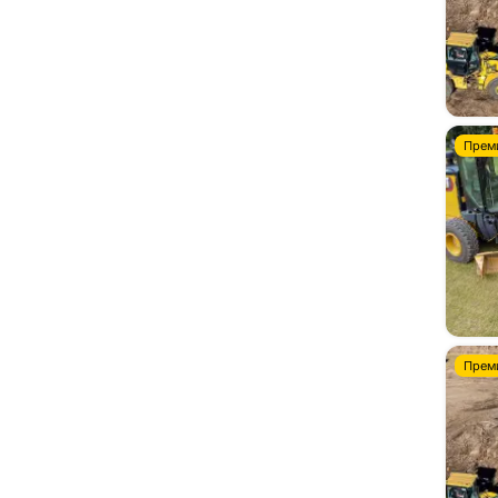
Прем
Прем