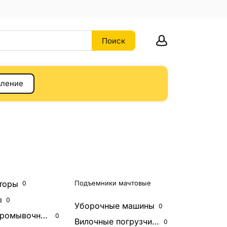
вление
торы
Подъемники мачтовые
0
ы
0
Уборочные машины
0
промывочные машины
0
Вилочные погрузчики
0