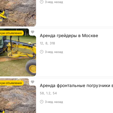
3 нед. назад
иум объявления
Аренда грейдеры в Москве
12
8
318
3 нед. назад
иум объявления
Аренда фронтальные погрузчики 
58
1.2
54
3 нед. назад