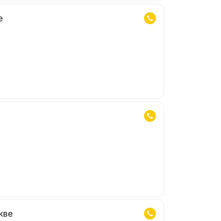
е
кве