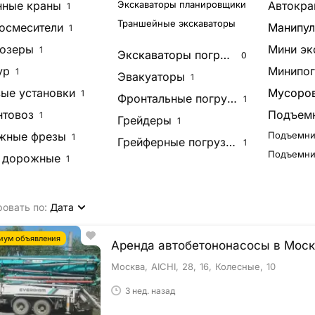
нные краны
Экскаваторы планировщики
Автокра
1
Траншейные экскаваторы
осмесители
Манипул
1
озеры
Мини эк
1
Экскаваторы погрузчики
0
ур
Минипог
1
Эвакуаторы
1
ые установки
Мусоро
1
Фронтальные погрузчики
1
товоз
Подъем
1
Грейдеры
1
жные фрезы
Подъемни
1
Грейферные погрузчики
1
Подъемни
 дорожные
1
овать по:
Дата
иум объявления
Аренда автобетононасосы в Мос
Москва
AICHI
28
16
Колесные
10
3 нед. назад