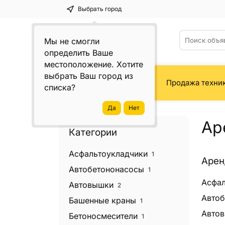
Выбрать город
Мы не смогли
определить Ваше
местоположение. Хотите
выбрать Ваш город из
Все категории
Продажа техни
списка?
Ар
Категории
Асфальтоукладчики
1
Арен
Автобетононасосы
1
Асфал
Автовышки
2
Автоб
Башенные краны
1
Авто
Бетоносмесители
1