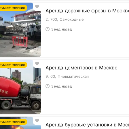
иум объявления
Аренда дорожные фрезы в Москв
2
700
Самоходные
3 нед. назад
иум объявления
Аренда цементовоз в Москве
9
60
Пневматическая
3 нед. назад
иум объявления
Аренда буровые установки в Мос