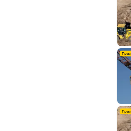
Прем
Прем