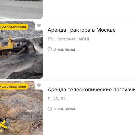
иум объявления
Аренда трактора в Москве
179
Колесные
AICHI
3 нед. назад
иум объявления
Аренда телескопические погрузч
11
40
32
3 нед. назад