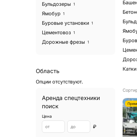
Баше
Бульдозеры
1
Бетон
Ямобур
1
Бульд
Буровые установки
1
Ямоб
Цементовоз
1
Буров
Дорожные фрезы
1
Цемен
Катки дорожные
1
Доро
Экскаваторы
0
Катки
Экскаваторы погрузчики
Область
0
Эвакуаторы
1
Опции отсутствуют.
Фронтальные погрузчики
1
Сортир
Аренда спецтехники
Грейдеры
1
Прем
поиск
Грейферные погрузчики
1
Цена
Гудронаторы
0
₽
Илососы
0
Каналопромывочные машины
0