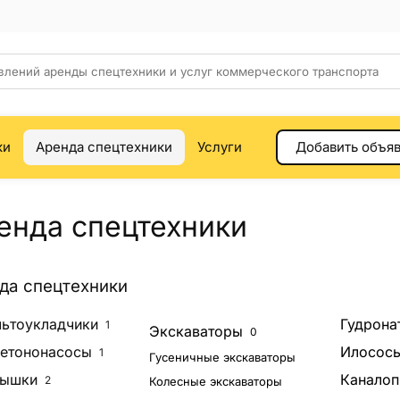
ки
Аренда спецтехники
Услуги
Добавить объя
енда спецтехники
да спецтехники
ьтоукладчики
Гудрона
1
Экскаваторы
0
етононасосы
Илосос
1
Гусеничные экскаваторы
вышки
Канало
2
Колесные экскаваторы