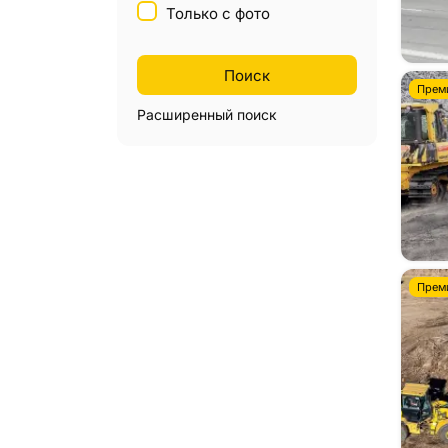
Только с фото
Автокраны
1
Манипуляторы
0
Мини экскаваторы
Прем
2
Расширенный поиск
Минипогрузчики
1
Мусоровозы
0
Подъемники
2
Уборочные машины
0
Вилочные погрузчики
0
Ричтраки
1
Прем
Самосвалы
0
Снегоуборочная техника
0
Сваебойные установки
0
Телескопические погрузчики
1
Трактора
1