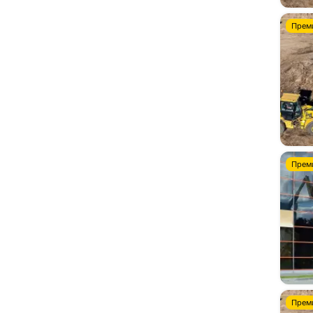
Трубоукладчики
0
Прем
Прем
Прем