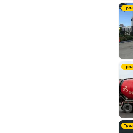
Прем
Прем
Прем