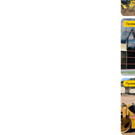
Прем
Прем