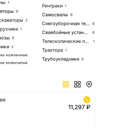
ны
1
Ричтраки
1
яторы
0
Самосвалы
0
скаваторы
2
Снегоуборочная техника
0
рузчики
1
Сваебойные установки
0
возы
0
Телескопические погрузчики
1
ники
2
Трактора
1
ки ножничные
Трубоукладчики
0
ки коленчатые
кве
11,297 ₽