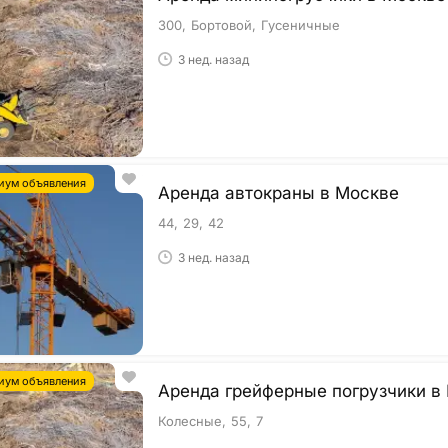
300
Бортовой
Гусеничные
3 нед. назад
иум объявления
Аренда автокраны в Москве
44
29
42
3 нед. назад
иум объявления
Аренда грейферные погрузчики в
Колесные
55
7