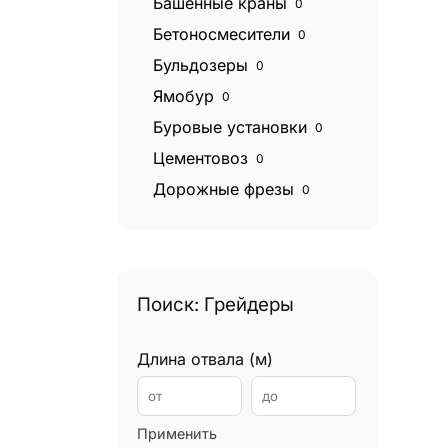
Башенные краны
0
Бетоносмесители
0
Бульдозеры
0
Ямобур
0
Буровые установки
0
Цементовоз
0
Дорожные фрезы
0
Катки дорожные
0
Экскаваторы
0
Экскаваторы погрузчики
0
Поиск: Грейдеры
Эвакуаторы
0
Фронтальные погрузчики
0
Длина отвала (м)
Грейдеры
0
Грейферные погрузчики
0
Применить
Гудронаторы
0