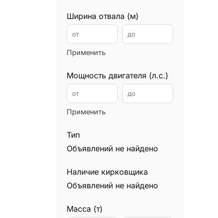
Илососы
0
Ширина отвала (м)
Каналопромывочные машины
0
Автокраны
0
Применить
Манипуляторы
0
Мини экскаваторы
0
Мощность двигателя (л.с.)
Минипогрузчики
0
Мусоровозы
0
Применить
Подъемники
0
Уборочные машины
0
Тип
Вилочные погрузчики
0
Объявлений не найдено
Ричтраки
0
Наличие кирковщика
Самосвалы
0
Объявлений не найдено
Снегоуборочная техника
0
Сваебойные установки
0
Масса (т)