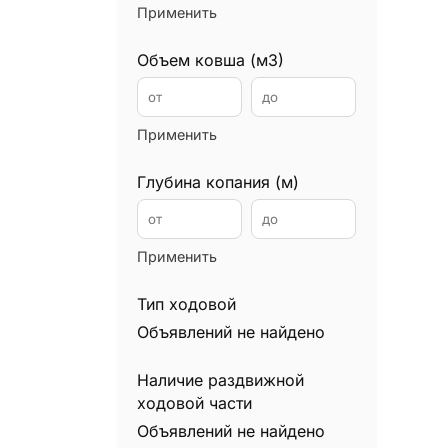
Применить
Илососы
0
Каналопромывочные машины
0
Объем ковша (м3)
Автокраны
0
Манипуляторы
0
Применить
Мини экскаваторы
0
Минипогрузчики
0
Глубина копания (м)
Мусоровозы
0
Подъемники
0
Применить
Уборочные машины
0
Вилочные погрузчики
0
Тип ходовой
Ричтраки
Объявлений не найдено
0
Самосвалы
0
Наличие раздвижной
Снегоуборочная техника
0
ходовой части
Сваебойные установки
0
Объявлений не найдено