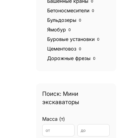
Башенные краны
0
Бетоносмесители
0
Бульдозеры
0
Ямобур
0
Буровые установки
0
Цементовоз
0
Дорожные фрезы
0
Катки дорожные
0
Экскаваторы
0
Экскаваторы погрузчики
0
Поиск: Мини
Эвакуаторы
0
экскаваторы
Фронтальные погрузчики
0
Грейдеры
0
Масса (т)
Грейферные погрузчики
0
Гудронаторы
0