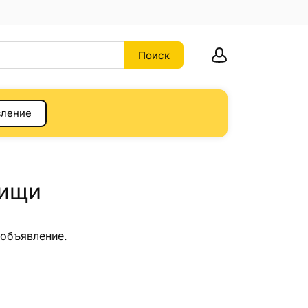
вление
тищи
 объявление.