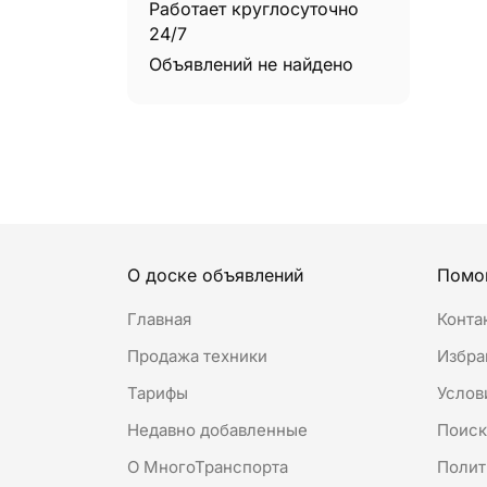
Телескопические погрузчики
Работает круглосуточно
0
24/7
Трактора
0
Объявлений не найдено
Трубоукладчики
0
О доске объявлений
Помо
Главная
Конта
Продажа техники
Избра
Тарифы
Услов
Недавно добавленные
Поис
О МногоТранспорта
Полит