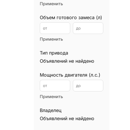
Применить
Илососы
0
Каналопромывочные машины
0
Объем готового замеса (л)
Автокраны
0
Манипуляторы
0
Применить
Мини экскаваторы
0
Минипогрузчики
0
Тип привода
Мусоровозы
Объявлений не найдено
0
Подъемники
0
Мощность двигателя (л.с.)
Уборочные машины
0
Вилочные погрузчики
0
Ричтраки
Применить
0
Самосвалы
0
Владелец
Снегоуборочная техника
0
Объявлений не найдено
Сваебойные установки
0