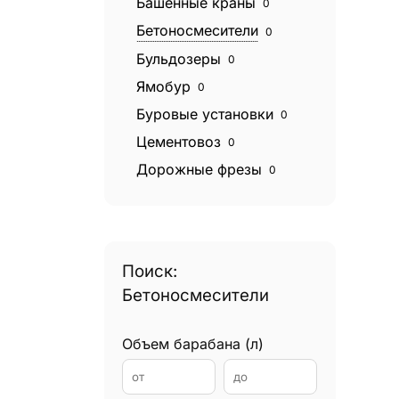
Башенные краны
0
Бетоносмесители
0
Бульдозеры
0
Ямобур
0
Буровые установки
0
Цементовоз
0
Дорожные фрезы
0
Катки дорожные
0
Экскаваторы
0
Экскаваторы погрузчики
0
Поиск:
Эвакуаторы
0
Бетоносмесители
Фронтальные погрузчики
0
Грейдеры
0
Объем барабана (л)
Грейферные погрузчики
0
Гудронаторы
0