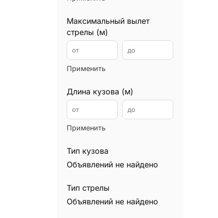
Телескопические погрузчики
0
Трактора
0
Максимальный вылет
стрелы (м)
Трубоукладчики
0
Применить
Длина кузова (м)
Применить
Тип кузова
Объявлений не найдено
Тип стрелы
Объявлений не найдено