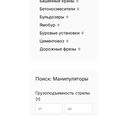
Башенные краны
0
Бетоносмесители
0
Бульдозеры
0
Ямобур
0
Буровые установки
0
Цементовоз
0
Дорожные фрезы
0
Катки дорожные
0
Экскаваторы
0
Экскаваторы погрузчики
0
Поиск: Манипуляторы
Эвакуаторы
0
Фронтальные погрузчики
0
Грузоподъемность стрелы
Грейдеры
0
(т)
Грейферные погрузчики
0
Гудронаторы
0