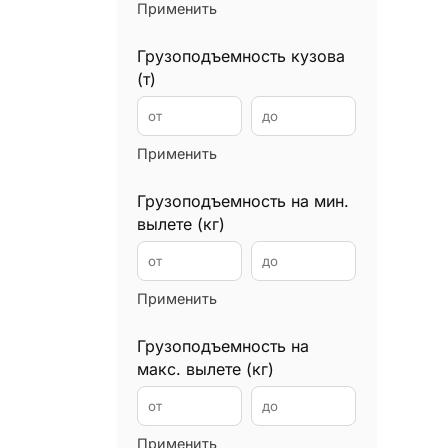
Применить
Илососы
0
Каналопромывочные машины
0
Грузоподъемность кузова
(т)
Автокраны
0
Манипуляторы
0
Мини экскаваторы
0
Применить
Минипогрузчики
0
Грузоподъемность на мин.
Мусоровозы
0
вылете (кг)
Подъемники
0
Уборочные машины
0
Применить
Вилочные погрузчики
0
Ричтраки
0
Грузоподъемность на
Самосвалы
0
макс. вылете (кг)
Снегоуборочная техника
0
Сваебойные установки
0
Применить